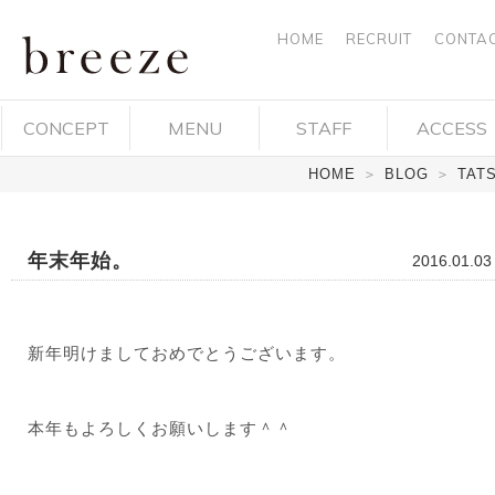
HOME
RECRUIT
CONTA
breeze ブ
CONCEPT
MENU
STAFF
ACCESS
リーズ 岡
HOME
＞
BLOG
＞
TAT
山市中区
平井 ヘア
年末年始。
2016.01.03
デザイ
ン・ヘア
新年明けましておめでとうございます。
サロン・
美容院
本年もよろしくお願いします＾＾