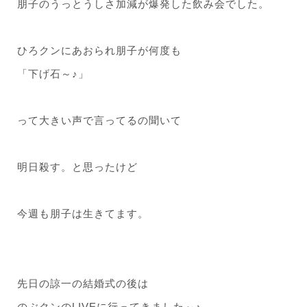
朋子のうっとうしさ加減が爆発した飲み会でした。
ひろクンにあおられ朋子が何度も
「下げ石～♪」
って大きい声で言ってるの聞いて
明日殺す。と思ったけど
今週も朋子は生きてます。
先日の諒一の結婚式の後は
のぶクンのLIVEに行ってきました～♪