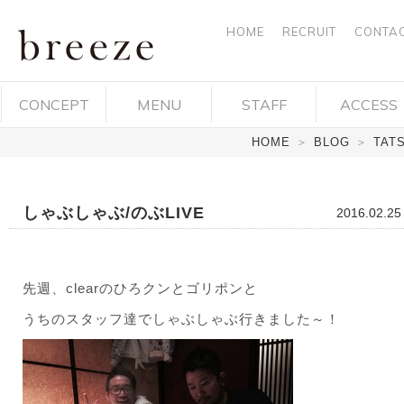
HOME
RECRUIT
CONTA
breeze ブ
CONCEPT
MENU
STAFF
ACCESS
リーズ 岡
HOME
＞
BLOG
＞
TAT
山市中区
平井 ヘア
しゃぶしゃぶ/のぶLIVE
2016.02.25
デザイ
ン・ヘア
先週、clearのひろクンとゴリポンと
サロン・
うちのスタッフ達でしゃぶしゃぶ行きました～！
美容院