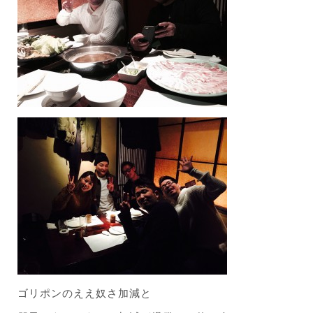
ゴリポンのええ奴さ加減と