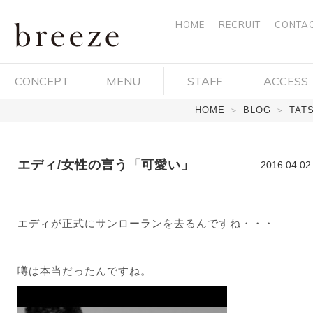
HOME
RECRUIT
CONTA
breeze ブ
CONCEPT
MENU
STAFF
ACCESS
リーズ 岡
HOME
＞
BLOG
＞
TAT
山市中区
平井 ヘア
エディ/女性の言う「可愛い」
2016.04.02
デザイ
ン・ヘア
エディが正式にサンローランを去るんですね・・・
サロン・
美容院
噂は本当だったんですね。