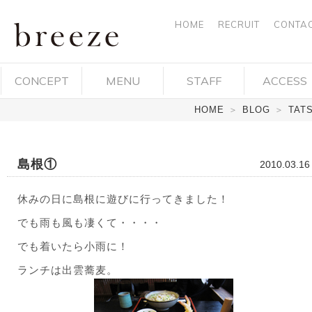
HOME
RECRUIT
CONTA
breeze ブ
CONCEPT
MENU
STAFF
ACCESS
リーズ 岡
HOME
＞
BLOG
＞
TAT
山市中区
平井 ヘア
島根①
2010.03.16
デザイ
ン・ヘア
休みの日に島根に遊びに行ってきました！
でも雨も風も凄くて・・・・
サロン・
でも着いたら小雨に！
美容院
ランチは出雲蕎麦。