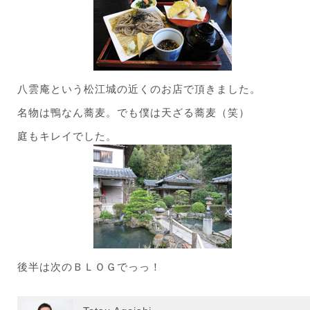
八雲庵という松江城の近くのお店で頂きました。
名物は鴨なん蕎麦。でも僕は天ざる蕎麦（笑）
庭もキレイでした。
後半は次のＢＬＯＧでっっ！